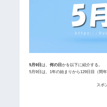
5月9日
は、
何の日
かを以下に紹介する。
5月9日は、1年の始まりから129日目（閏
スポ